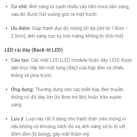
Cơ chế:
Ánh sáng từ cạnh chiếu vào tấm mica dẫn sáng,
sau đó được hắt vuông góc ra mặt trước.
Ưu điểm:
Giúp tranh đạt độ mỏng tối đa (chỉ từ 1.8cm –
2.5cm), ánh sáng cực kỳ mịn màng, không bị chói mắt.
LED rải đáy (Back-lit LED)
Cấu tạo:
Các mắt LED (LED module hoặc dây LED) được
dán trực tiếp lên mặt lưng (đáy) của hộp đèn và chiếu
thẳng về phía trước.
Ứng dụng:
Thường dùng cho các biển hộp đèn truyền
thống có độ dày lớn (từ 8cm trở lên) hoặc trần xuyên
sáng.
Lưu ý:
Loại này rất ít dùng cho tranh điện siêu mỏng vì
nếu không có khoảng cách đủ xa, ánh sáng sẽ bị lộ vết
đốm đèn (lộ bóng), gây mất thẩm mỹ.