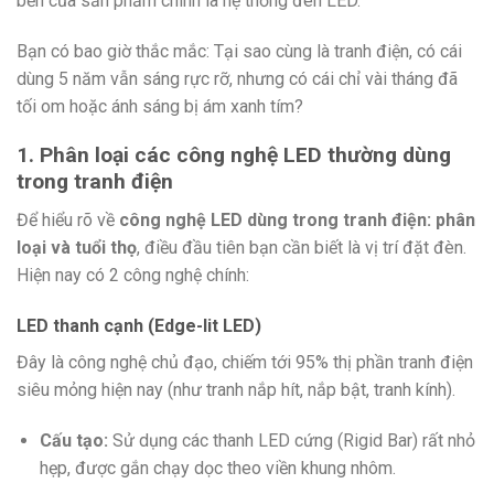
bền của sản phẩm chính là hệ thống đèn LED.
Bạn có bao giờ thắc mắc: Tại sao cùng là tranh điện, có cái
dùng 5 năm vẫn sáng rực rỡ, nhưng có cái chỉ vài tháng đã
tối om hoặc ánh sáng bị ám xanh tím?
1. Phân loại các công nghệ LED thường dùng
trong tranh điện
Để hiểu rõ về
công nghệ LED dùng trong tranh điện: phân
loại và tuổi thọ
, điều đầu tiên bạn cần biết là vị trí đặt đèn.
Hiện nay có 2 công nghệ chính:
LED thanh cạnh (Edge-lit LED)
Đây là công nghệ chủ đạo, chiếm tới 95% thị phần tranh điện
siêu mỏng hiện nay (như tranh nắp hít, nắp bật, tranh kính).
Cấu tạo:
Sử dụng các thanh LED cứng (Rigid Bar) rất nhỏ
hẹp, được gắn chạy dọc theo viền khung nhôm.