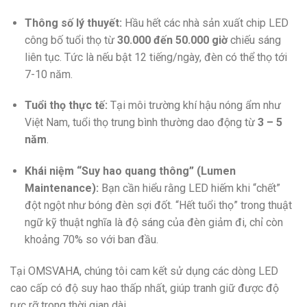
Thông số lý thuyết:
Hầu hết các nhà sản xuất chip LED
công bố tuổi thọ từ
30.000 đến 50.000 giờ
chiếu sáng
liên tục. Tức là nếu bật 12 tiếng/ngày, đèn có thể thọ tới
7-10 năm.
Tuổi thọ thực tế:
Tại môi trường khí hậu nóng ẩm như
Việt Nam, tuổi thọ trung bình thường dao động từ
3 – 5
năm
.
Khái niệm “Suy hao quang thông” (Lumen
Maintenance):
Bạn cần hiểu rằng LED hiếm khi “chết”
đột ngột như bóng đèn sợi đốt. “Hết tuổi thọ” trong thuật
ngữ kỹ thuật nghĩa là độ sáng của đèn giảm đi, chỉ còn
khoảng 70% so với ban đầu.
Tại OMSVAHA, chúng tôi cam kết sử dụng các dòng LED
cao cấp có độ suy hao thấp nhất, giúp tranh giữ được độ
rực rỡ trong thời gian dài.