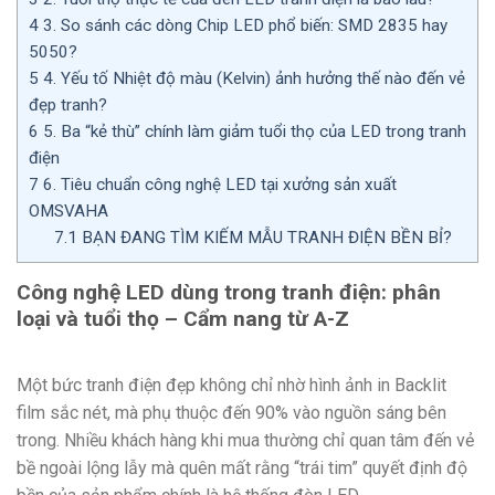
4
3. So sánh các dòng Chip LED phổ biến: SMD 2835 hay
5050?
5
4. Yếu tố Nhiệt độ màu (Kelvin) ảnh hưởng thế nào đến vẻ
đẹp tranh?
6
5. Ba “kẻ thù” chính làm giảm tuổi thọ của LED trong tranh
điện
7
6. Tiêu chuẩn công nghệ LED tại xưởng sản xuất
OMSVAHA
7.1
BẠN ĐANG TÌM KIẾM MẪU TRANH ĐIỆN BỀN BỈ?
Công nghệ LED dùng trong tranh điện: phân
loại và tuổi thọ – Cẩm nang từ A-Z
Một bức tranh điện đẹp không chỉ nhờ hình ảnh in Backlit
film sắc nét, mà phụ thuộc đến 90% vào nguồn sáng bên
trong. Nhiều khách hàng khi mua thường chỉ quan tâm đến vẻ
bề ngoài lộng lẫy mà quên mất rằng “trái tim” quyết định độ