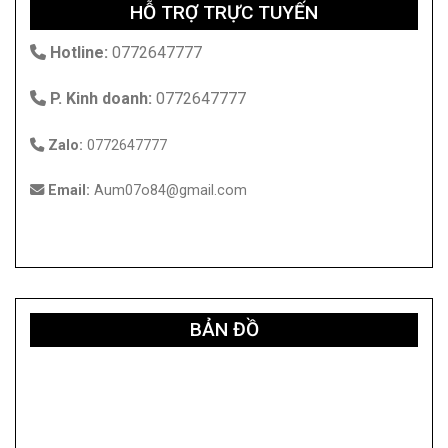
HỖ TRỢ TRỰC TUYẾN
Hotline:
0772647777
P. Kinh doanh:
0772647777
Zalo:
0772647777
Email:
Aum07o84@gmail.com
BẢN ĐỒ