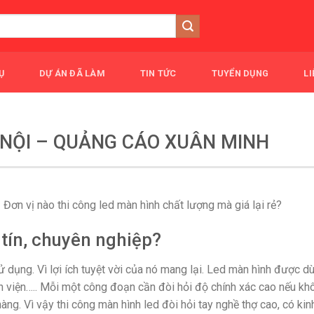
Ụ
DỰ ÁN ĐÃ LÀM
TIN TỨC
TUYỂN DỤNG
LI
 NỘI – QUẢNG CÁO XUÂN MINH
 Đơn vị nào thi công led màn hình chất lượng mà giá lại rẻ?
 tín, chuyên nghiệp?
 dụng. Vì lợi ích tuyệt vời của nó mang lại. Led màn hình được dù
 viện….. Mỗi một công đoạn cần đòi hỏi độ chính xác cao nếu kh
ng. Vì vậy thi công màn hình led đòi hỏi tay nghề thợ cao, có kin