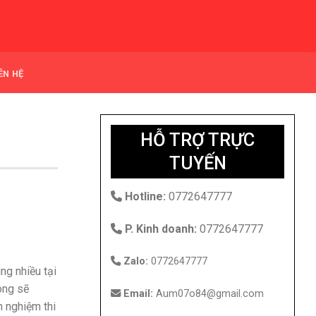
ÊN HỆ
HỖ TRỢ TRỰC
TUYẾN
Hotline:
0772647777
P. Kinh doanh:
0772647777
Zalo:
0772647777
ng nhiều tại
ông sẽ
Email:
Aum07o84@gmail.com
h nghiệm thi